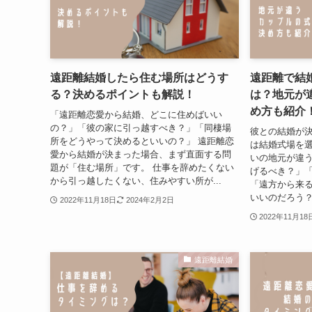
遠距離結婚したら住む場所はどうす
遠距離で結
る？決めるポイントも解説！
は？地元が
め方も紹介
「遠距離恋愛から結婚、どこに住めばいい
の？」「彼の家に引っ越すべき？」「同棲場
彼との結婚が
所をどうやって決めるといいの？」 遠距離恋
は結婚式場を選
愛から結婚が決まった場合、まず直面する問
いの地元が違
題が「住む場所」です。 仕事を辞めたくない
げるべき？」
から引っ越したくない、住みやすい所が...
「遠方から来
いいのだろう？
2022年11月18日
2024年2月2日
2022年11月18
遠距離結婚