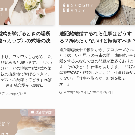
婚式を挙げるときの場所
遠距離結婚するなら仕事はどうす
違うカップルの式場の決
る？辞めたくないけど転職すべき
！
遠距離恋愛中の彼氏から、プロポーズされ
た！嬉しいと思うのも束の間、遠距離から
決まり、ワクワクしながら、次
婚をする人ならではの問題が数多くありま
び始めると思います。 「お互
す。そのひとつに仕事があります。 「遠
うけど、どの地域で結婚式を挙
恋愛中の彼と結婚したいけど、仕事は辞め
「彼の出身地で挙げるべき？」
くない」「仕事を取るか、結婚を取る
るゲストの配慮ってどうすれば
か…」...
」 遠距離恋愛から結婚...
2022年10月25日
2024年2月2日
日
2024年2月2日
遠距離結婚