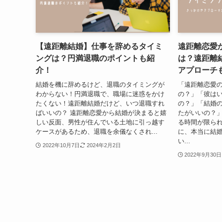
【遠距離結婚】仕事を辞めるタイミ
遠距離恋愛
ングは？円満退職のポイントも紹
は？遠距離
介！
アプローチ
結婚を機に辞めるけど、退職のタイミングが
「遠距離恋愛
わからない！円満退職で、職場に迷惑をかけ
の？」「彼は
たくない！遠距離結婚だけど、いつ退職すれ
の？」「結婚
ばいいの？ 遠距離恋愛から結婚が決まると嬉
たがいいの？」
しい反面、男性が住んでいる土地に引っ越す
る時間が限ら
ケースがあるため、退職を余儀なくされ...
に、本当に結
い...
2022年10月7日
2024年2月2日
2022年9月30日